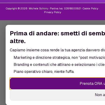
Copyright © 2026 · Michele Schirru · Partiva Iva: 03918500921 ·
Cookie Policy
·
Privacy Policy
Prima di andare: smetti di semb
altre.
Capiamo insieme cosa rende la tua agenzia davvero di
Marketing e direzione strategica, non “post motivazio
Branding e contenuti che attirano e selezionano i clien
Piano operativo chiaro, niente fuffa.
Prenota ORA u
Non a