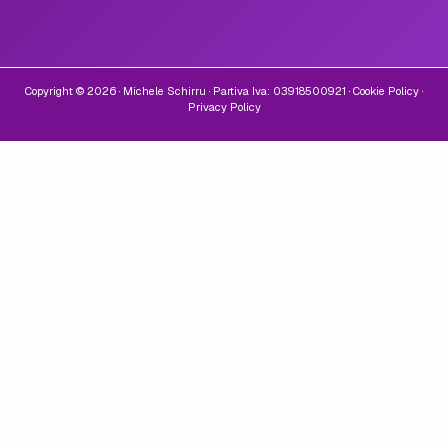
Copyright © 2026 · Michele Schirru · Partiva Iva: 03918500921 ·
Cookie Policy
·
Privacy Policy